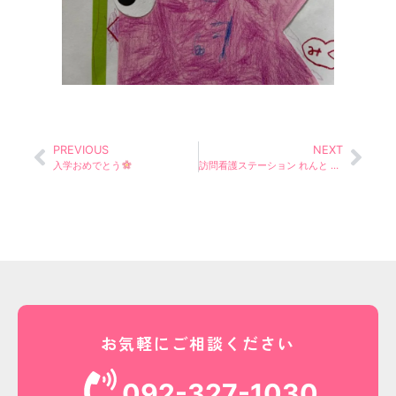
PREVIOUS
NEXT
入学おめでとう
訪問看護ステーション れんと の強み
お気軽にご相談ください
092-327-1030