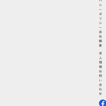
バ
シ
ー
ポ
リ
シ
ー
会
社
概
要
求
人
情
報
お
問
い
合
わ
せ