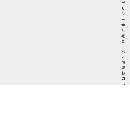
ポ
リ
シ
ー
会
社
概
要
求
人
情
報
お
問
い
合
わ
せ
Powerd by 株式会社ユアシス